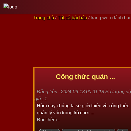
Trang chủ
/
Tất cả bài báo
/
trang web đánh bạc
Công thức quản ...
Đăng trên : 2024-06-13 00:01:18
Số lượng độ
giả : 1
Hôm nay chúng ta sẽ giới thiệu về công thức
quản lý vốn trong trò chơi ...
Đọc thêm...