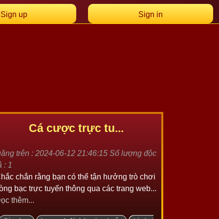
Sign up
Sign in
Cá cược trực tu...
ăng trên : 2024-06-12 21:46:15
Số lượng độc
ả : 1
hắc chắn rằng bạn có thể tận hưởng trò chơi
òng bạc trực tuyến thông qua các trang web...
ọc thêm...