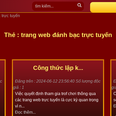
 trực tuyến
Thẻ : trang web đánh bạc trực tuyến
Công thức lập k...
c
Đăng trên : 2024-06-12 23:56:40
Số lượng độc
Đ
giả : 1
gi
Việc quyết định tham gia trof chơi thông qua
C
các trang web trực tuyến là cực kỳ quan trọng
s
vì n...
Đ
Đọc thêm...