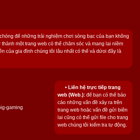
h chóng để những trải nghiệm chơi sòng bạc của bạn không
 trở thành một trang web có thể chăm sóc và mang lại niềm
n của gia đình chúng tôi lâu nhất có thể và dứoi đây là
• Liên hệ trực tiếp trang
web (Web.):
để bạn có thể báo
cáo những vấn đề xảy ra trên
trang web hoặc vấn đề gửi biên
lai cũng có thể gửi file cho trang
web chúng tôi kiểm tra tự động.