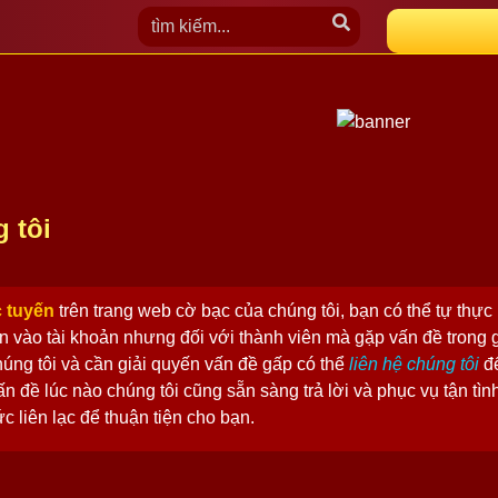
 tôi
c tuyến
trên trang web cờ bạc của chúng tôi, bạn có thể tự thực 
ền vào tài khoản nhưng đối với thành viên mà gặp vấn đề trong
úng tôi và cần giải quyến vấn đề gấp có thể
liên hệ chúng tôi
để
n đề lúc nào chúng tôi cũng sẵn sàng trả lời và phục vụ tận tìn
ức liên lạc để thuận tiện cho bạn.