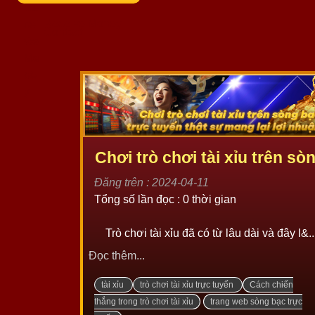
Receive Money
Contact
Chơi trò chơi tài xỉu trên sò
Đăng trên : 2024-04-11
Tổng số lần đọc : 0 thời gian
Trò chơi tài xỉu đã có từ lâu dài và đây l&..
Đọc thêm...
tài xỉu
trò chơi tài xỉu trực tuyến
Cách chiến
thắng trong trò chơi tài xỉu
trang web sòng bạc trực