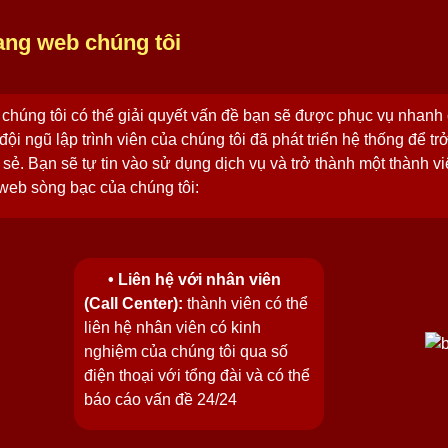
rang web chúng tôi
ể chúng tôi có thể giải quyết vấn đề bạn sẽ được phục vụ nhan
y, đội ngũ lập trình viên của chúng tôi đã phát triển hệ thống để
sẻ. Bạn sẽ tự tin vào sử dụng dịch vụ và trở thành một thành viê
 web sòng bạc của chúng tôi:
• Liên hệ với nhân viên
(Call Center):
thành viên có thể
liên hệ nhân viên có kinh
nghiệm của chúng tôi qua số
điện thoại với tổng đài và có thể
báo cáo vấn đề 24/24