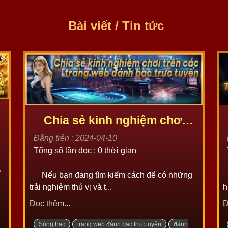
Bài viết / Tin tức
n
Chia sẻ kinh nghiệm chơi
trên
Đăng trên : 2024-04-10
Tổng số lần đọc : 0 thời gian
.
Nếu bạn đang tìm kiếm cách để có những
trải nghiệm thú vị và t...
h
Đọc thêm...
Đ
Sòng bạc
trang web đánh bạc trực tuyến
đánh