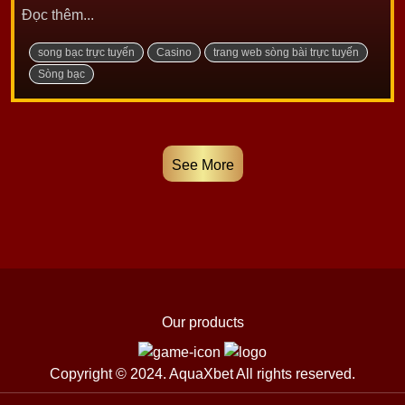
Đọc thêm...
song bạc trực tuyến
Casino
trang web sòng bài trực tuyến
Sòng bạc
See More
Our products
Copyright © 2024. AquaXbet All rights reserved.