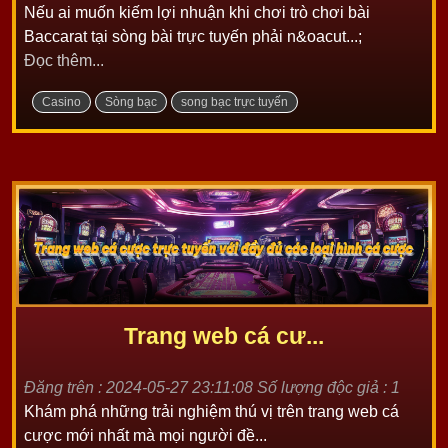
Nếu ai muốn kiếm lợi nhuận khi chơi trò chơi bài
Baccarat tại sòng bài trực tuyến phải n&oacut...;
Đọc thêm...
Casino
Sòng bạc
song bạc trực tuyến
Trang web cá cư...
Đăng trên : 2024-05-27 23:11:08
Số lượng độc giả : 1
Khám phá những trải nghiệm thú vị trên trang web cá
cược mới nhất mà mọi người đề...