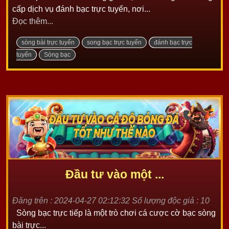
cấp dịch vụ đánh bạc trực tuyến, nơi...
Đọc thêm...
sòng bài trực tuyến
song bạc trực tuyến
đánh bạc trực
tuyến
Sòng bạc
Đầu tư vào một ...
Đăng trên : 2024-04-27 02:12:32
Số lượng độc giả : 10
Sòng bạc trực tiếp là một trò chơi cá cược cờ bạc sòng
bài trực...