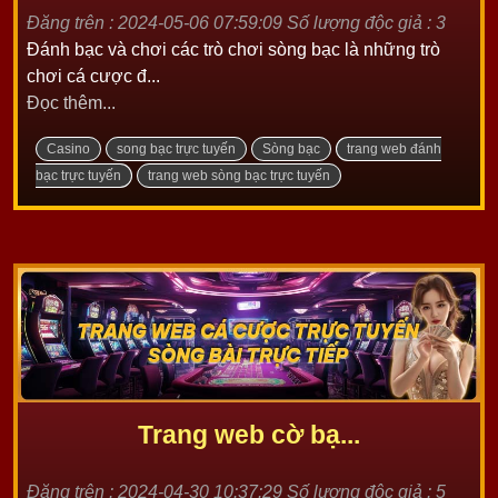
Đăng trên : 2024-05-06 07:59:09
Số lượng độc giả : 3
Đánh bạc và chơi các trò chơi sòng bạc là những trò
chơi cá cược đ...
Đọc thêm...
Casino
song bạc trực tuyến
Sòng bạc
trang web đánh
bạc trực tuyến
trang web sòng bạc trực tuyến
Trang web cờ bạ...
Đăng trên : 2024-04-30 10:37:29
Số lượng độc giả : 5