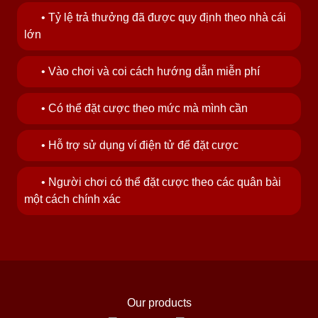
• Tỷ lệ trả thưởng đã được quy định theo nhà cái
lớn
• Vào chơi và coi cách hướng dẫn miễn phí
• Có thể đặt cược theo mức mà mình cần
• Hỗ trợ sử dụng ví điện tử để đặt cược
• Người chơi có thể đặt cược theo các quân bài
một cách chính xác
Our products