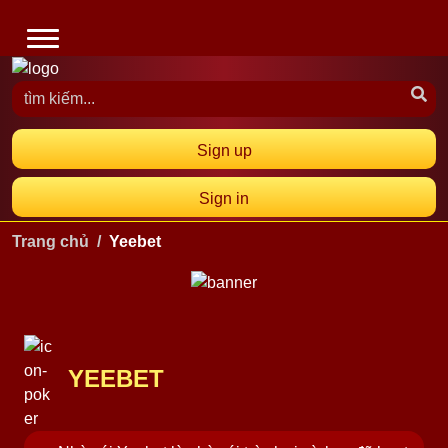
Sign up
Sign in
Trang chủ
Yeebet
YEEBET