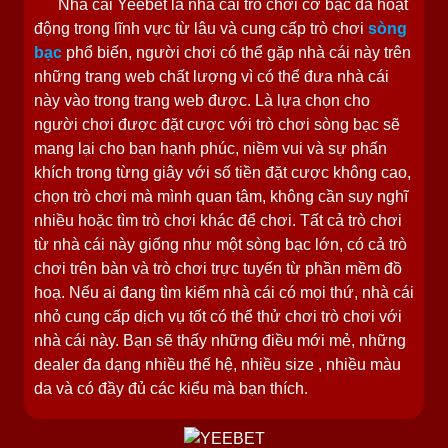
Nhà cái Yeebet là nhà cái trò chơi cờ bạc đã hoạt
động trong lĩnh vực từ lâu và cung cấp trò chơi
sòng
bạc
phổ biến, người chơi có thể gặp nhà cái này trên
những trang web chất lượng vì có thể đưa nhà cái
này vào trong trang web được. Là lựa chọn cho
người chơi được đặt cược với trò chơi sòng bạc sẽ
mang lại cho bạn hạnh phúc, niềm vui và sự phấn
khích trong từng giây với số tiền đặt cược không cao,
chọn trò chơi mà mình quan tâm, không cần suy nghĩ
nhiều hoặc tìm trò chơi khác để chơi. Tất cả trò chơi
từ nhà cái này giống như một sòng bạc lớn, có cả trò
chơi trên bàn và trò chơi trực tuyến từ phần mềm đồ
hoạ. Nếu ai đang tìm kiếm nhà cái có mọi thứ, nhà cái
nhỏ cung cấp dịch vụ tốt có thể thử chơi trò chơi với
nhà cái này. Bạn sẽ thấy những điều mới mẻ, những
dealer đa dạng nhiều thế hệ, nhiều size , nhiều màu
da và có đầy đủ các kiểu mà bạn thích.