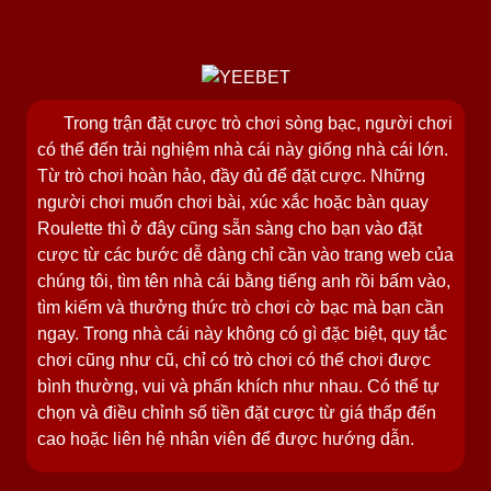
Trong trận đặt cược trò chơi sòng bạc, người chơi
có thể đến trải nghiệm nhà cái này giống nhà cái lớn.
Từ trò chơi hoàn hảo, đầy đủ để đặt cược. Những
người chơi muốn chơi bài, xúc xắc hoặc bàn quay
Roulette thì ở đây cũng sẵn sàng cho bạn vào đặt
cược từ các bước dễ dàng chỉ cần vào trang web của
chúng tôi, tìm tên nhà cái bằng tiếng anh rồi bấm vào,
tìm kiếm và thưởng thức trò chơi cờ bạc mà bạn cần
ngay. Trong nhà cái này không có gì đặc biệt, quy tắc
chơi cũng như cũ, chỉ có trò chơi có thể chơi được
bình thường, vui và phấn khích như nhau. Có thể tự
chọn và điều chỉnh số tiền đặt cược từ giá thấp đến
cao hoặc liên hệ nhân viên để được hướng dẫn.