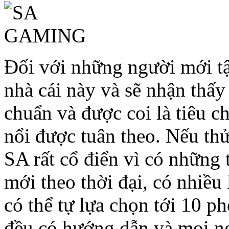
Đối với những người mới tậ
nhà cái này và sẽ nhận thấy 
chuẩn và được coi là tiêu c
nổi được tuân theo. Nếu thử
SA rất cổ điển vì có những t
mới theo thời đại, có nhiều
có thể tự lựa chọn tới 10 
đều có hướng dẫn và mọi ng